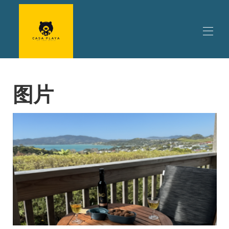
库珀斯海滩海景住宿 | Casa Playa de los osos
图片
您的住宿
▾
要做的事情
▾
旅行计划
▾
评论
房源信息 | 房源信息及价格 | 直接预订 Casa Playa de
los osos
促销 | 特价优惠及促销 | 库珀斯海滩度假屋优惠
Casa Playa de los Osos 的主人 | 远北度假屋
联系我们 | 熊海滩别墅 | 库珀斯海滩