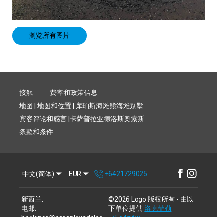
浏览所有图片
接触
费率和政策信息
地图 | 地图和位置 | 库珀斯海滩熊海滩别墅
宾客评论和感言 |卡萨普拉亚德洛斯奥索斯
条款和条件
中文(简体)
EUR
+6421729025
新西兰
.
©
2026
Logo
版权所有
- 由以
电邮
:
下单位提供
洛克菲勒